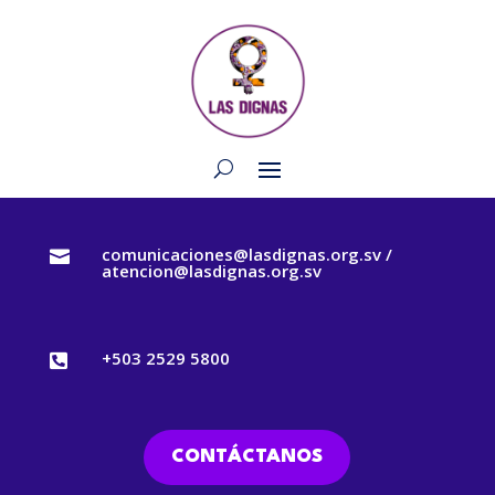
comunicaciones@lasdignas.org.sv /

atencion@lasdignas.org.sv
+503 2529 5800

CONTÁCTANOS