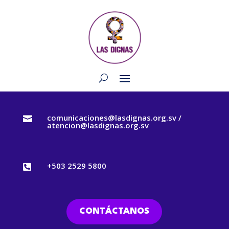
comunicaciones@lasdignas.org.sv /

atencion@lasdignas.org.sv
+503 2529 5800

CONTÁCTANOS