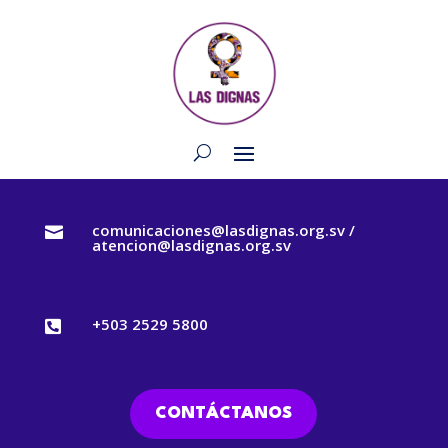
comunicaciones@lasdignas.org.sv /

atencion@lasdignas.org.sv
+503 2529 5800

CONTÁCTANOS