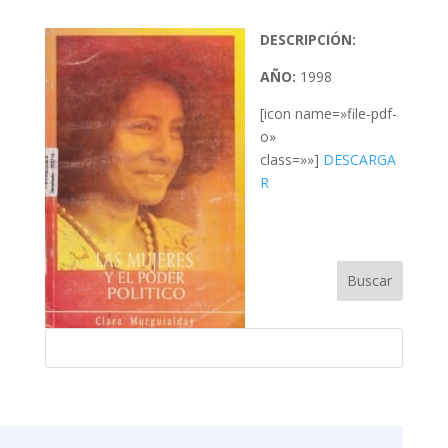
DESCRIPCIÓN:
AÑO:
1998
[icon name=»file-pdf-
o»
class=»»]
DESCARGA
R