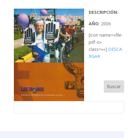
DESCRIPCIÓN:
AÑO:
2006
[icon name=»file-
pdf-o»
class=»»]
DESCA
RGAR