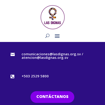
comunicaciones@lasdignas.org.sv /

atencion@lasdignas.org.sv
+503 2529 5800

CONTÁCTANOS