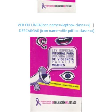
VER EN LÍNEA[icon name=»laptop» class=»»]
|
DESCARGAR
[icon name=»file-pdf-o» class=»»]