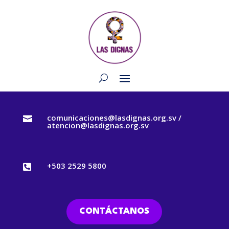
comunicaciones@lasdignas.org.sv /

atencion@lasdignas.org.sv
+503 2529 5800

CONTÁCTANOS