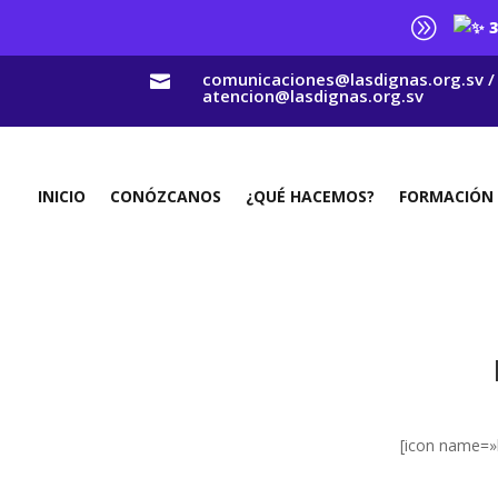
A
3
comunicaciones@lasdignas.org.sv /

atencion@lasdignas.org.sv
INICIO
CONÓZCANOS
¿QUÉ HACEMOS?
FORMACIÓN
[icon name=»