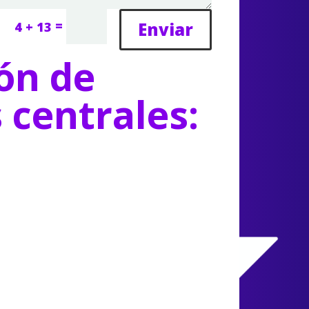
=
Enviar
4 + 13
ón de
s centrales: