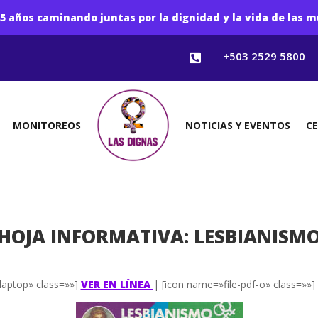
5 años caminando juntas por la dignidad y la vida de las m
+503 2529 5800

MONITOREOS
NOTICIAS Y EVENTOS
C
HOJA INFORMATIVA: LESBIANISM
laptop» class=»»]
VER EN LÍNEA
| [icon name=»file-pdf-o» class=»»