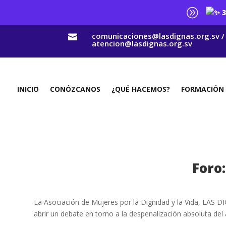
A
3
comunicaciones@lasdignas.org.sv /

atencion@lasdignas.org.sv
INICIO
CONÓZCANOS
¿QUÉ HACEMOS?
FORMACIÓN
Foro
La Asociación de Mujeres por la Dignidad y la Vida, LAS DI
abrir un debate en torno a la despenalización absoluta del