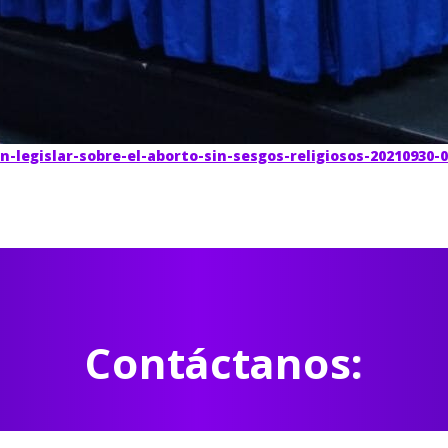
-legislar-sobre-el-aborto-sin-sesgos-religiosos-20210930-
Contáctanos: