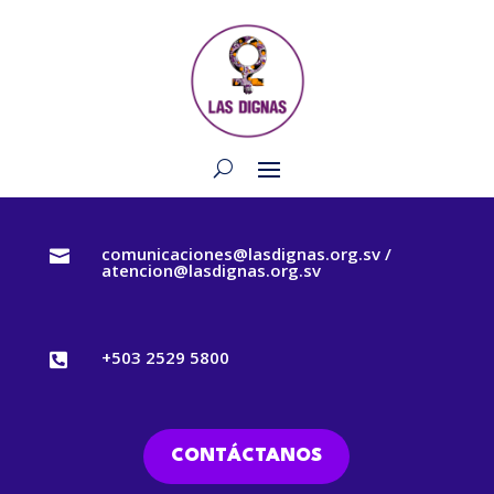
comunicaciones@lasdignas.org.sv /

atencion@lasdignas.org.sv
+503 2529 5800

CONTÁCTANOS