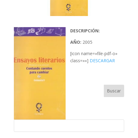
DESCRIPCIÓN:
AÑO:
2005
[icon name=»file-pdf-o»
class=»»]
DESCARGAR