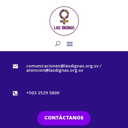
comunicaciones@lasdignas.org.sv /

atencion@lasdignas.org.sv
+503 2529 5800

CONTÁCTANOS