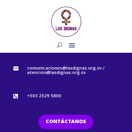
comunicaciones@lasdignas.org.sv /

atencion@lasdignas.org.sv
+503 2529 5800

CONTÁCTANOS