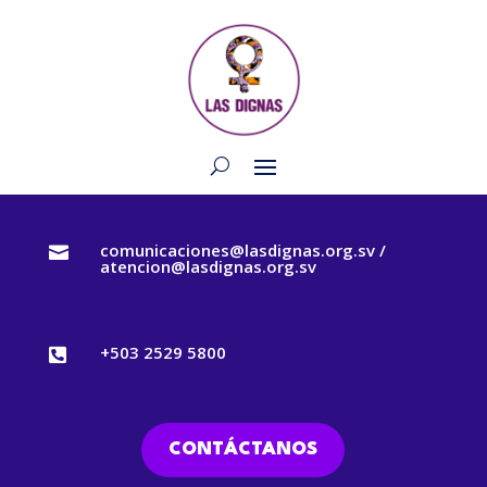
comunicaciones@lasdignas.org.sv /

atencion@lasdignas.org.sv
+503 2529 5800

CONTÁCTANOS