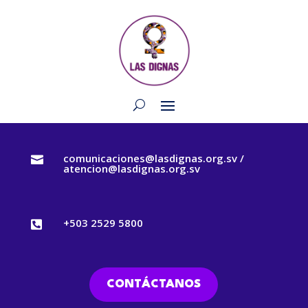
comunicaciones@lasdignas.org.sv /

atencion@lasdignas.org.sv
+503 2529 5800

CONTÁCTANOS