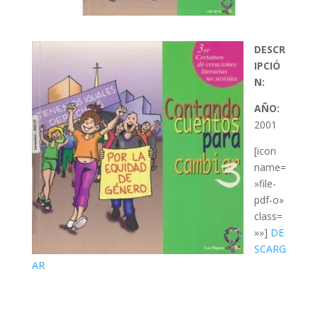
DESCR
IPCIÓ
N:
AÑO:
2001
[icon
name=
»file-
pdf-o»
class=
»»]
DE
SCARG
AR