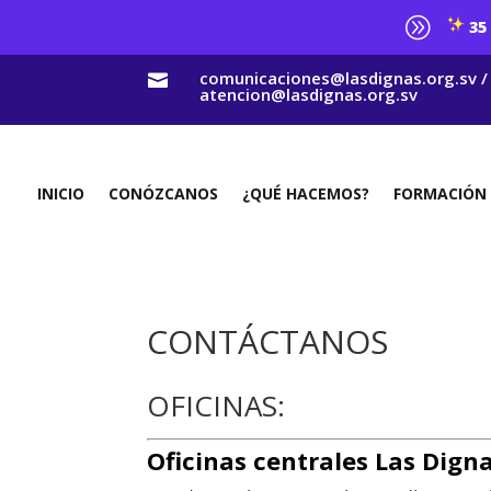
A
35 
comunicaciones@lasdignas.org.sv /

atencion@lasdignas.org.sv
INICIO
CONÓZCANOS
¿QUÉ HACEMOS?
FORMACIÓN
CONTÁCTANOS
OFICINAS:
Oficinas centrales Las Dign