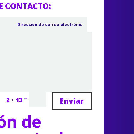
E CONTACTO:
=
Enviar
2 + 13
ón de