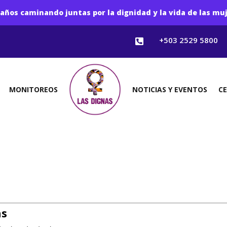
años caminando juntas por la dignidad y la vida de las mu
+503 2529 5800

MONITOREOS
NOTICIAS Y EVENTOS
C
as