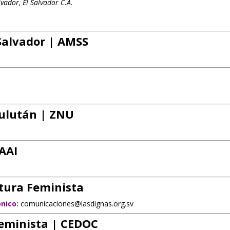
lvador, El Salvador C.A.
Salvador
| AMSS
sulután | ZNU
 AAI
ltura Feminista
ónico:
comunicaciones@lasdignas.org.sv
eminista | CEDOC