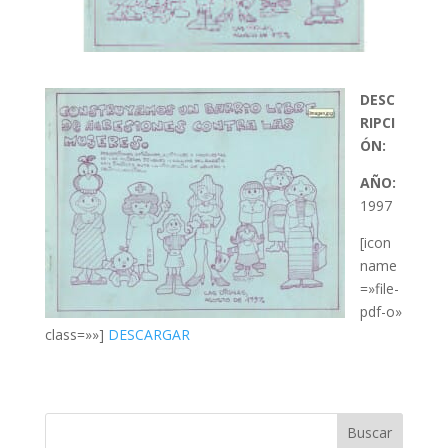
DESC
RIPCI
ÓN:
AÑO:
1997
[icon
name
=»file-
pdf-o»
class=»»]
DESCARGAR