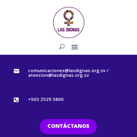
comunicaciones@lasdignas.org.sv /

atencion@lasdignas.org.sv
+503 2529 5800

CONTÁCTANOS