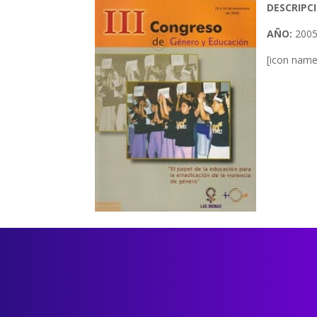
DESCRIPC
AÑO:
200
[icon name