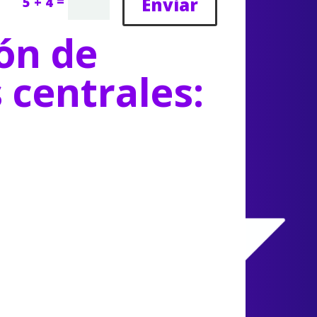
=
Enviar
5 + 4
ón de
s centrales: