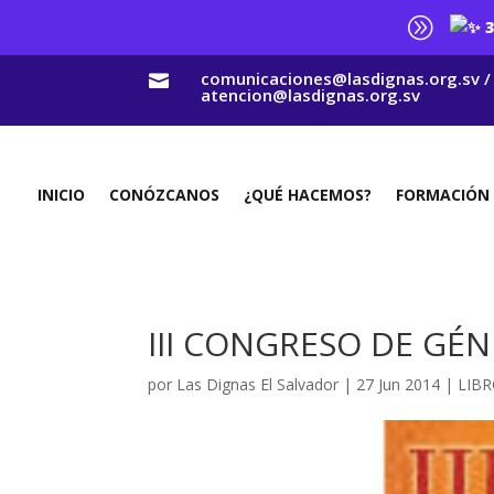
A
3
comunicaciones@lasdignas.org.sv /

atencion@lasdignas.org.sv
INICIO
CONÓZCANOS
¿QUÉ HACEMOS?
FORMACIÓN
III CONGRESO DE GÉN
por
Las Dignas El Salvador
|
27 Jun 2014
|
LIBR