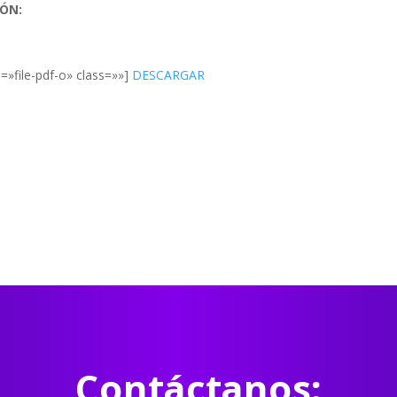
IÓN:
5
=»file-pdf-o» class=»»]
DESCARGAR
Contáctanos: