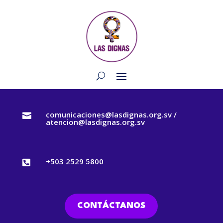
comunicaciones@lasdignas.org.sv /

atencion@lasdignas.org.sv
+503 2529 5800

CONTÁCTANOS