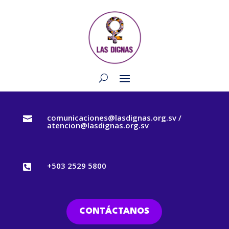
comunicaciones@lasdignas.org.sv /

atencion@lasdignas.org.sv
+503 2529 5800

CONTÁCTANOS