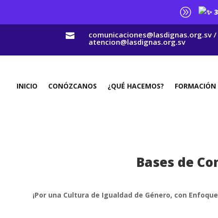
A
3
comunicaciones@lasdignas.org.sv /

atencion@lasdignas.org.sv
INICIO
CONÓZCANOS
¿QUÉ HACEMOS?
FORMACIÓN
Bases de Co
¡Por una Cultura de Igualdad de Género, con Enfoqu