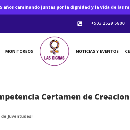
5 años caminando juntas por la dignidad y la vida de las m
+503 2529 5800

MONITOREOS
NOTICIAS Y EVENTOS
C
mpetencia Certamen de Creacione
e de Juventudes!