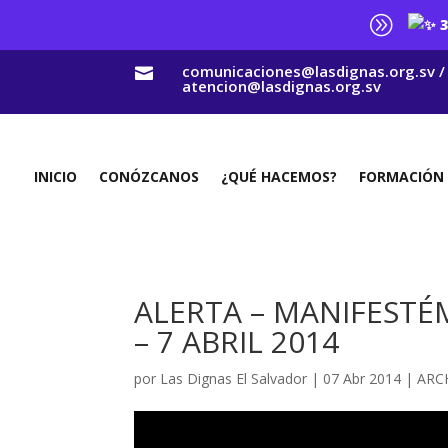
A
3
comunicaciones@lasdignas.org.sv /

atencion@lasdignas.org.sv
INICIO
CONÓZCANOS
¿QUÉ HACEMOS?
FORMACIÓN
ALERTA – MANIFESTÉ
– 7 ABRIL 2014
por
Las Dignas El Salvador
|
07 Abr 2014
|
ARC