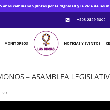
5 años caminando juntas por la dignidad y la vida de las m
+503 2529 5800

MONITOREOS
NOTICIAS Y EVENTOS
C
MONOS – ASAMBLEA LEGISLATI
HIVO