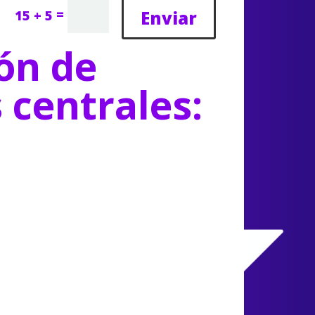
=
Enviar
15 + 5
ón de
s centrales: