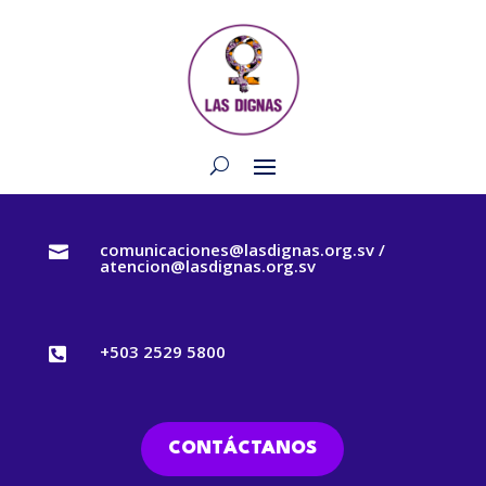
comunicaciones@lasdignas.org.sv /

atencion@lasdignas.org.sv
+503 2529 5800

CONTÁCTANOS