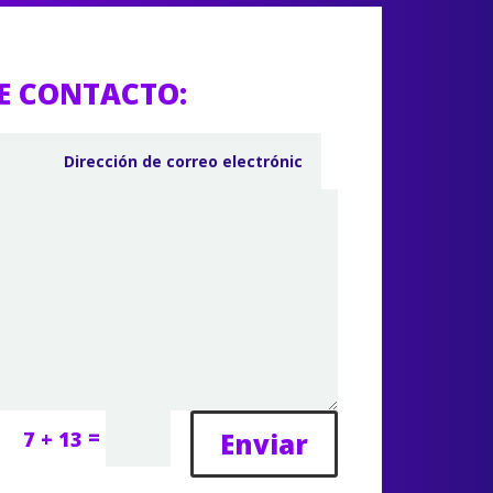
E CONTACTO:
=
Enviar
7 + 13