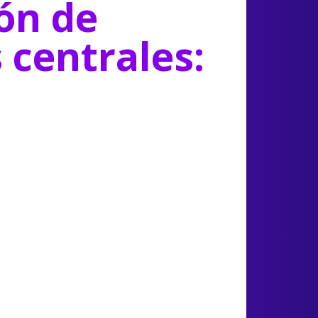
ón de
s centrales: