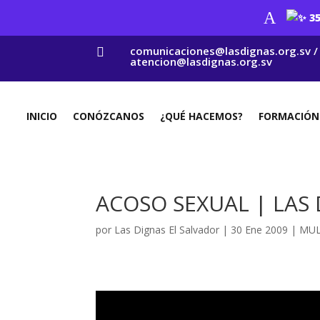
A
35
comunicaciones@lasdignas.org.sv /

atencion@lasdignas.org.sv
INICIO
CONÓZCANOS
¿QUÉ HACEMOS?
FORMACIÓN
ACOSO SEXUAL | LAS 
por
Las Dignas El Salvador
|
30 Ene 2009
|
MUL