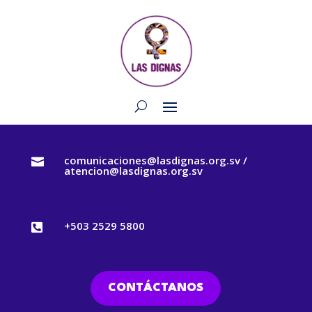
comunicaciones@lasdignas.org.sv /

atencion@lasdignas.org.sv
+503 2529 5800

CONTÁCTANOS