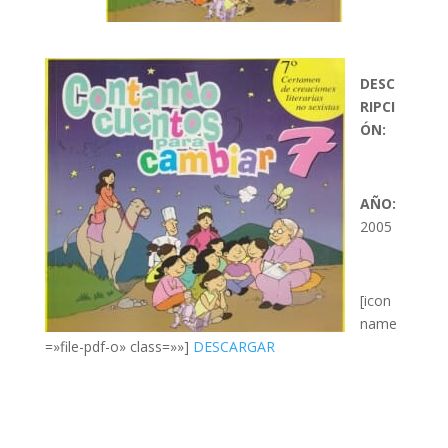
DESC
RIPCI
ÓN:
AÑO:
2005
[icon
name
=»file-pdf-o» class=»»]
DESCARGAR