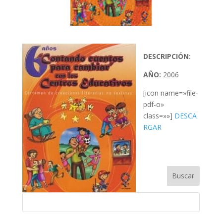
DESCRIPCIÓN:
AÑO:
2006
[icon name=»file-
pdf-o»
class=»»]
DESCA
RGAR