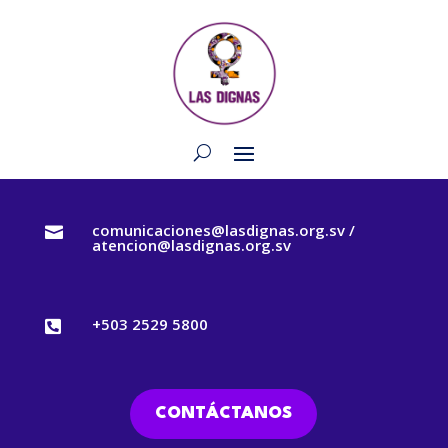
comunicaciones@lasdignas.org.sv /

atencion@lasdignas.org.sv
+503 2529 5800

CONTÁCTANOS