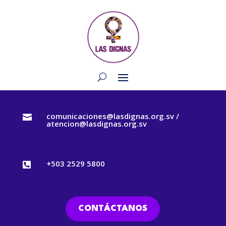
comunicaciones@lasdignas.org.sv /

atencion@lasdignas.org.sv
+503 2529 5800

CONTÁCTANOS