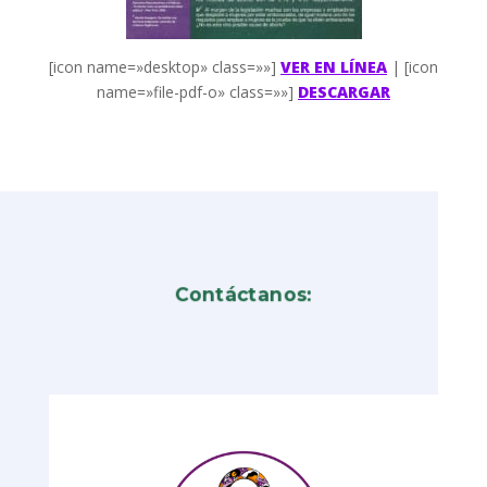
[icon name=»desktop» class=»»]
VER EN LÍNEA
| [icon
name=»file-pdf-o» class=»»]
DESCARGAR
Contáctanos: