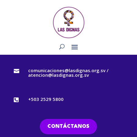
comunicaciones@lasdignas.org.sv /

atencion@lasdignas.org.sv
+503 2529 5800

CONTÁCTANOS