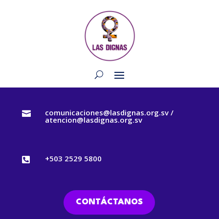
comunicaciones@lasdignas.org.sv /

atencion@lasdignas.org.sv
+503 2529 5800

CONTÁCTANOS